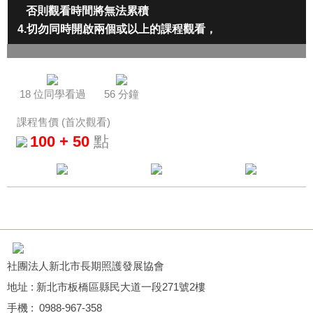
否則觀看時間將無法累積
4.切勿同時開啟兩個或以上的課程觀看
，
將會影響積分的取得
積分認證單位：
社團法
人台灣失智症協會
★
]
認證字
號
：[
台智俊長字第
111173
號
★
18 位同學看過
56 分鐘
：
專業
法規課程
1
 積分
★
課程售價 (首次觀看)
100 +
50
點
課程截止日：111.12.31
★
社團法人新北市長期照護發展協會
地址 : 新北市板橋區縣民大道一段271號2樓
手機 : 0988-967-358