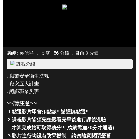
講師 : 吳信昇 ， 長度 : 56 分鐘 ，目前
0
分鐘
課程介紹
․
職業安全衛生法規
․
職安五大計畫
․
認識職業災害
~~請注意~~
1.
點選影片即會扣點數!! 請謹慎點選!!
2.
課程影片皆須完整觀看完畢後進行課後測驗
才算完成始可取得積分!!( 成績需達70分才通過)
3.影片進行均設有防呆機制
，
請勿隨意關閉螢幕