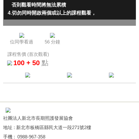
否則觀看時間將無法累積
4.切勿同時開啟兩個或以上的課程觀看
，
將會影響積分的取得
積分認證單位：
社團法
人台灣失智症協會
★
]
認證字
號
：[
台智俊長字第
112043
號
★
位同學看過
56 分鐘
：
0.5
 積分
專業
法規課程
★
課程售價 (首次觀看)
100 +
50
點
課程截止日：112.06.30
★
社團法人新北市長期照護發展協會
地址 : 新北市板橋區縣民大道一段271號2樓
手機 : 0988-967-358