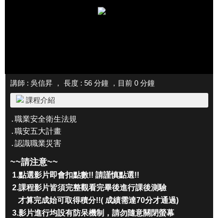
講師 : 吳信昇 ， 長度 : 56 分鐘 ，目前
0
分鐘
課程介紹
․
職業安全衛生法規
․
職安五大計畫
․
認識職業災害
~~請注意~~
1.
點選影片即會扣點數!! 請謹慎點選!!
2.
課程影片皆須完整觀看完畢後進行課後測驗
才算完成始可取得積分!!( 成績需達70分才通過)
3.影片進行均設有防呆機制
，
請勿隨意關閉螢幕